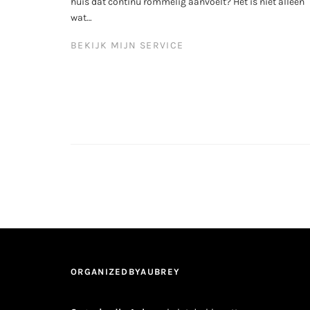
huis dat continu rommelig aanvoelt? Het is niet alleen
wat…
BEKIJK MIJN SERVICE
ORGANIZEDBYAUBREY