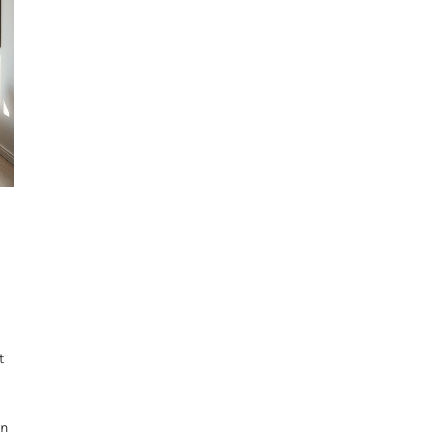
t
l
en